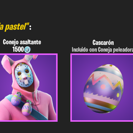
la pastel"
:
Conejo asaltante
Cascarón
1500
Incluido con Coneja peleador