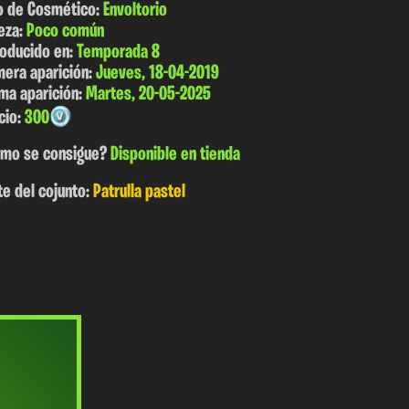
o de Cosmético:
Envoltorio
eza:
Poco común
roducido en:
Temporada 8
mera aparición:
Jueves, 18-04-2019
ima aparición:
Martes, 20-05-2025
cio:
300
mo se consigue?
Disponible en tienda
te del cojunto:
Patrulla pastel