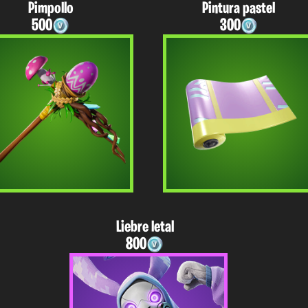
Pimpollo
Pintura pastel
500
300
Liebre letal
800