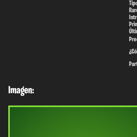
Tip
Rar
Int
Pri
Últ
Pre
¿Có
Par
Imagen: