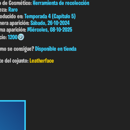
o de Cosmético:
Herramienta de recolección
eza:
Raro
roducido en:
Temporada 4 (Capítulo 5)
mera aparición:
Sábado, 26-10-2024
ima aparición:
Miércoles, 08-10-2025
cio:
1200
mo se consigue?
Disponible en tienda
te del cojunto:
Leatherface