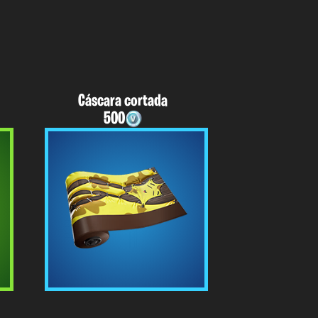
Cáscara cortada
500