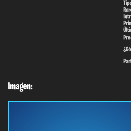
Tip
Rar
Int
Pri
Últ
Pre
¿Có
Par
Imagen: