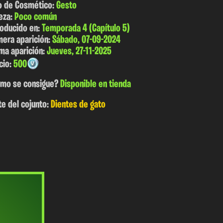
o de Cosmético:
Gesto
eza:
Poco común
roducido en:
Temporada 4 (Capítulo 5)
mera aparición:
Sábado, 07-09-2024
ima aparición:
Jueves, 27-11-2025
cio:
500
mo se consigue?
Disponible en tienda
te del cojunto:
Dientes de gato