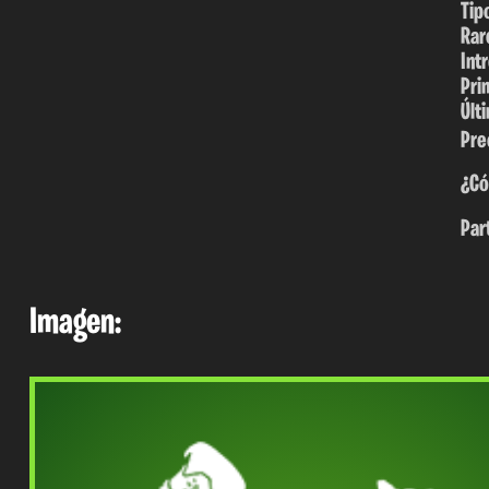
Tip
Rar
Int
Pri
Últ
Pre
¿Có
Par
Imagen: