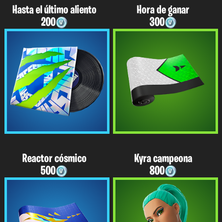
Hasta el último aliento
Hora de ganar
200
300
Reactor cósmico
Kyra campeona
500
800