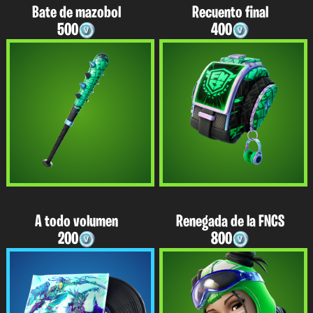
Bate de mazobol
Recuento final
500
400
A todo volumen
Renegada de la FNCS
200
800