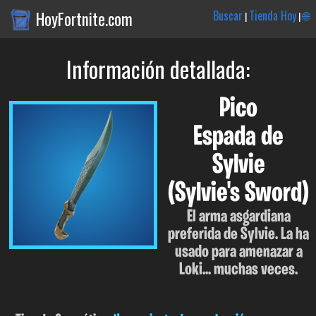
HoyFortnite.com
Buscar
Tienda Hoy
🌐
|
|
Información detallada:
Pico
Espada de
Sylvie
(Sylvie's Sword)
El arma asgardiana
preferida de Sylvie. La ha
usado para amenazar a
Loki... muchas veces.