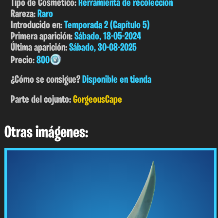
Tipo de Cosmético:
Herramienta de recolección
Rareza:
Raro
Introducido en:
Temporada 2 (Capítulo 5)
Primera aparición:
Sábado, 18-05-2024
Última aparición:
Sábado, 30-08-2025
Precio:
800
¿Cómo se consigue?
Disponible en tienda
Parte del cojunto:
GorgeousCape
Otras imágenes: