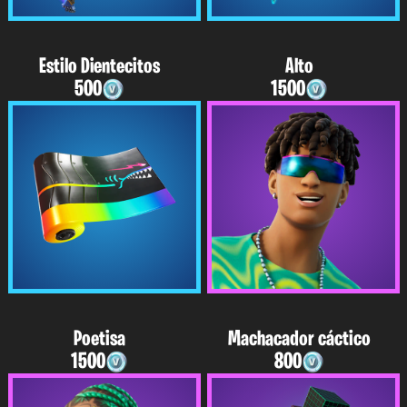
Estilo Dientecitos
Alto
500
1500
Poetisa
Machacador cáctico
1500
800