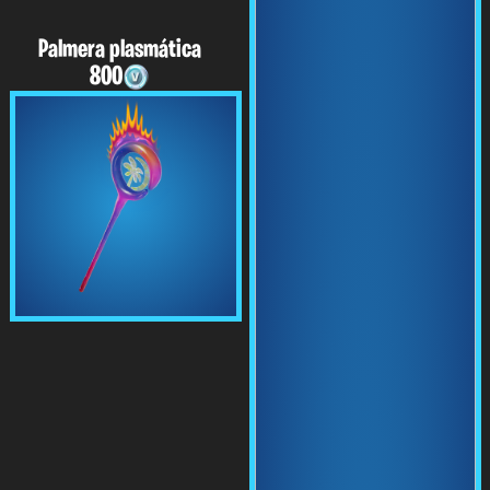
Palmera plasmática
800