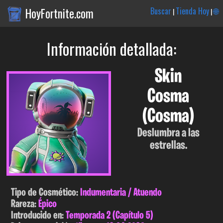
HoyFortnite.com
Buscar
Tienda Hoy
🌐
|
|
Información detallada:
Skin
Cosma
(Cosma)
Deslumbra a las
estrellas.
Tipo de Cosmético:
Indumentaria / Atuendo
Rareza:
Épico
Introducido en:
Temporada 2 (Capítulo 5)