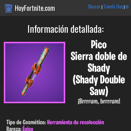
HoyFortnite.com
Buscar
Tienda Hoy
🌐
|
|
Información detallada:
Pico
Sierra doble de
Shady
(Shady Double
Saw)
¡Brrrrum, brrrrum!
Tipo de Cosmético:
Herramienta de recolección
Rareza:
Épico