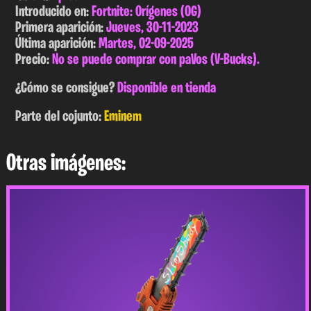
Introducido en:
Fortnite: Orígenes (OG)
Primera aparición:
Jueves, 30-11-2023
Última aparición:
Martes, 02-09-2025
Precio:
No se puede comprar con paVos (V-Bucks).
¿Cómo se consigue?
Disponible en tienda
Parte del cojunto:
Eminem
Otras imágenes: