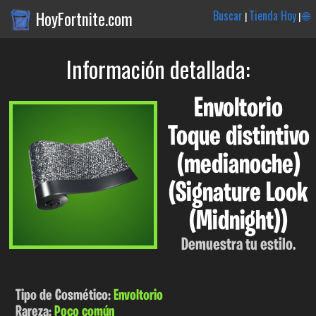
HoyFortnite.com
Buscar
Tienda Hoy
🌐
|
|
Información detallada:
Envoltorio
Toque distintivo
(medianoche)
(Signature Look
(Midnight))
Demuestra tu estilo.
Tipo de Cosmético:
Envoltorio
Rareza:
Poco común