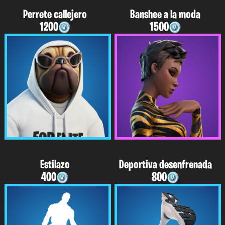
Perrete callejero
Banshee a la moda
1200
1500
Estilazo
Deportiva desenfrenada
400
800