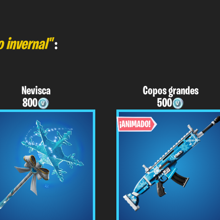
o invernal"
:
Nevisca
Copos grandes
800
500