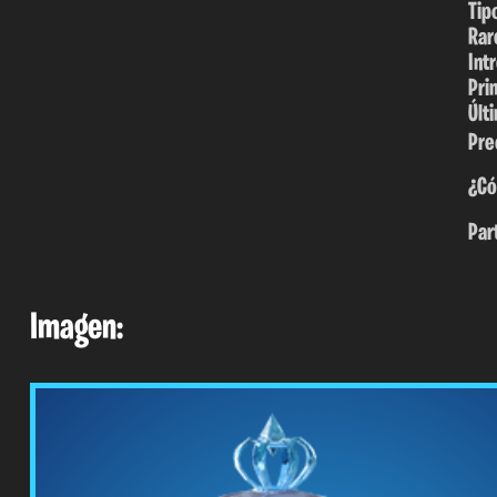
Tip
Rar
Int
Pri
Últ
Pre
¿Có
Par
Imagen: