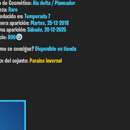
o de Cosmético:
Ala delta / Planeador
eza:
Raro
roducido en:
Temporada 7
mera aparición:
Martes, 25-12-2018
ima aparición:
Sábado, 20-12-2025
cio:
800
mo se consigue?
Disponible en tienda
te del cojunto:
Paraíso invernal