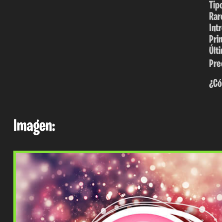
Tip
Rar
Int
Pri
Últ
Pre
¿Có
Imagen: