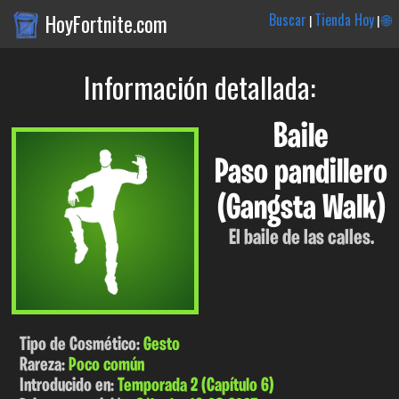
HoyFortnite.com
Buscar
Tienda Hoy
🌐
|
|
Información detallada:
Baile
Paso pandillero
(Gangsta Walk)
El baile de las calles.
Tipo de Cosmético:
Gesto
Rareza:
Poco común
Introducido en:
Temporada 2 (Capítulo 6)