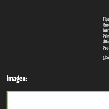
Tip
Rar
Int
Pri
Últ
Pre
¿Có
Imagen: