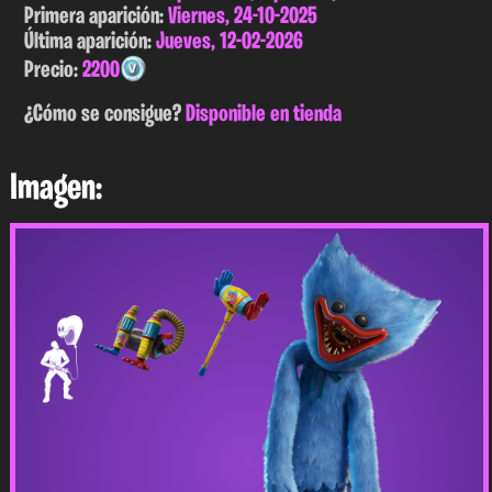
Primera aparición:
Viernes, 24-10-2025
Última aparición:
Jueves, 12-02-2026
Precio:
2200
¿Cómo se consigue?
Disponible en tienda
Imagen: