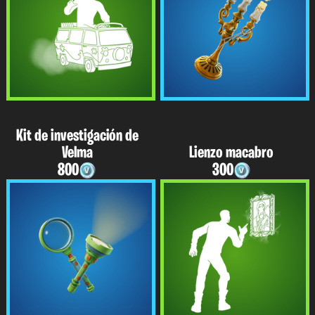
Kit de investigación de
Velma
Lienzo macabro
800
300