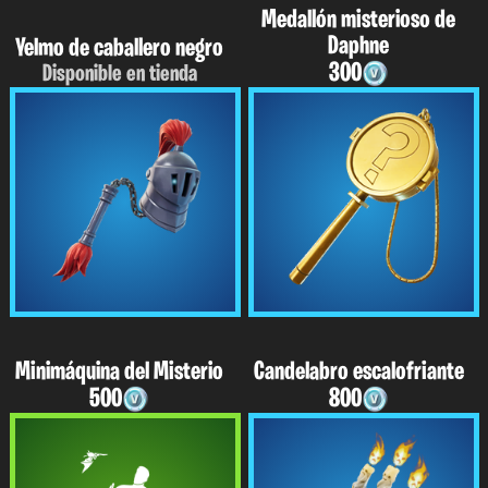
Medallón misterioso de
Daphne
Yelmo de caballero negro
300
Disponible en tienda
Minimáquina del Misterio
Candelabro escalofriante
500
800