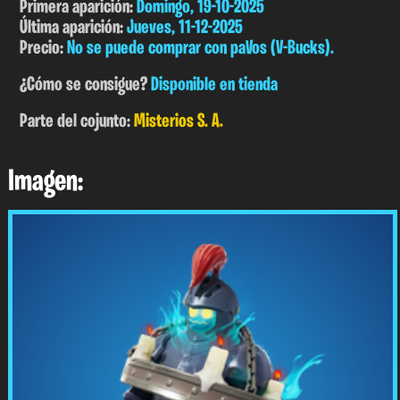
Primera aparición:
Domingo, 19-10-2025
Última aparición:
Jueves, 11-12-2025
Precio:
No se puede comprar con paVos (V-Bucks).
¿Cómo se consigue?
Disponible en tienda
Parte del cojunto:
Misterios S. A.
Imagen: