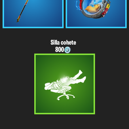
Silla cohete
800