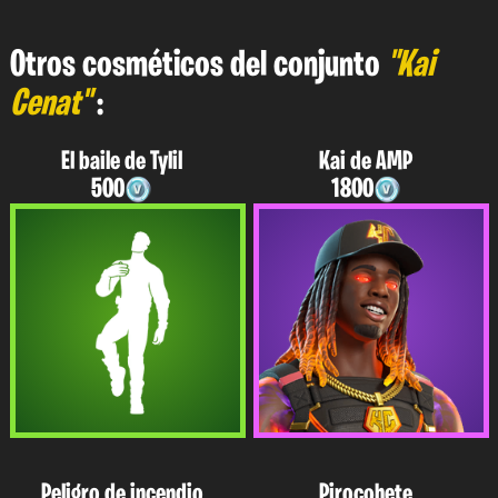
Otros cosméticos del conjunto
"Kai
Cenat"
:
El baile de Tylil
Kai de AMP
500
1800
Peligro de incendio
Pirocohete