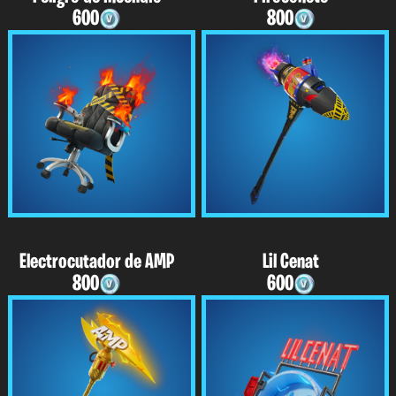
600
800
Electrocutador de AMP
Lil Cenat
800
600