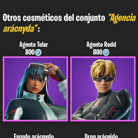
Otros cosméticos del conjunto
"Agencia
arácnyda"
:
Agente Telar
Agente Redd
800
800
Escudo arácnydo
Dron arácnido