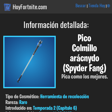
HoyFortnite.com
Buscar
Tienda Hoy
🌐
|
|
Información detallada:
Pico
Colmillo
arácnydo
(Spyder Fang)
Pica como los mejores.
Tipo de Cosmético:
Herramienta de recolección
Rareza:
Raro
Introducido en:
Temporada 2 (Capítulo 6)