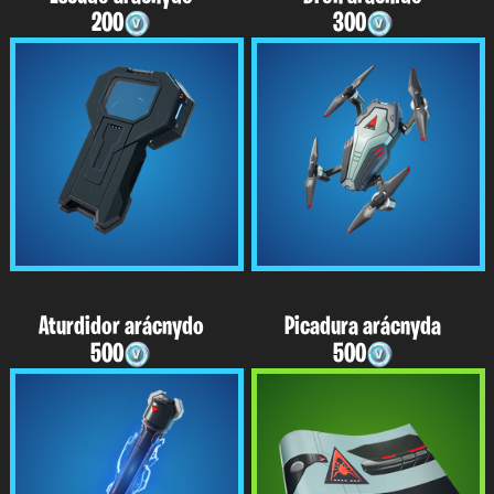
200
300
Aturdidor arácnydo
Picadura arácnyda
500
500