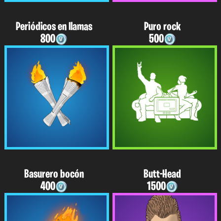
Periódicos en llamas
Puro rock
800
500
Basurero bocón
Butt-Head
400
1500