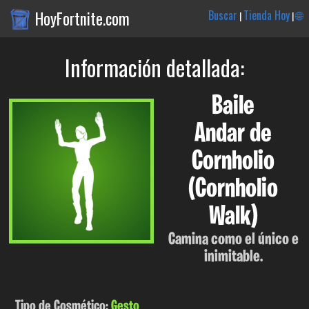
HoyFortnite.com
Buscar
Tienda Hoy
🌐
|
|
Información detallada:
Baile
Andar de
Cornholio
(Cornholio
Walk)
Camina como el único e
inimitable.
Tipo de Cosmético:
Gesto