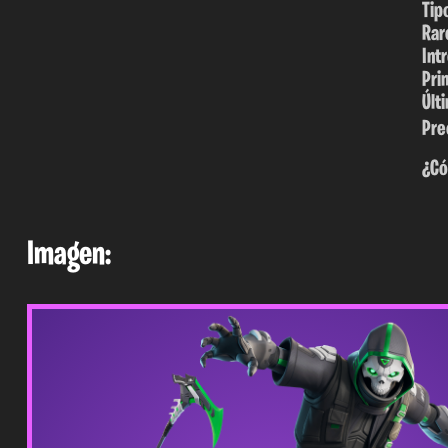
Tip
Rar
Int
Pri
Últ
Pre
¿Có
Imagen: