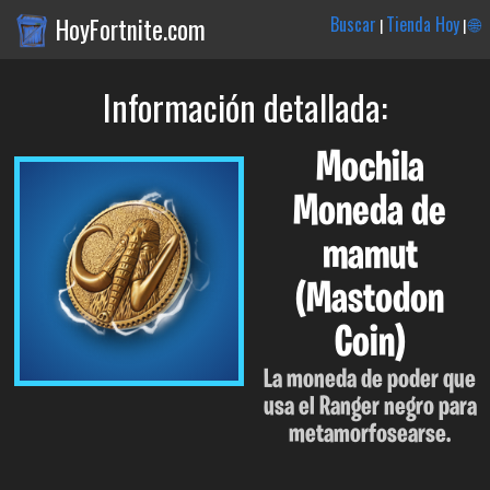
HoyFortnite.com
Buscar
Tienda Hoy
🌐
|
|
Información detallada:
Mochila
Moneda de
mamut
(Mastodon
Coin)
La moneda de poder que
usa el Ranger negro para
metamorfosearse.