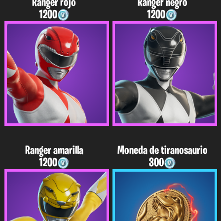
Ranger rojo
Ranger negro
1200
1200
Ranger amarilla
Moneda de tiranosaurio
1200
300