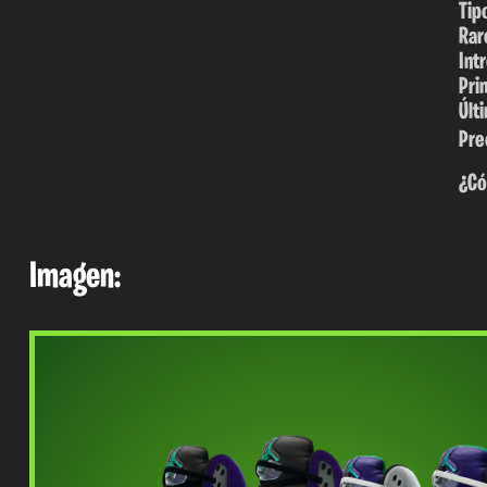
Tip
Rar
Int
Pri
Últ
Pre
¿Có
Imagen: