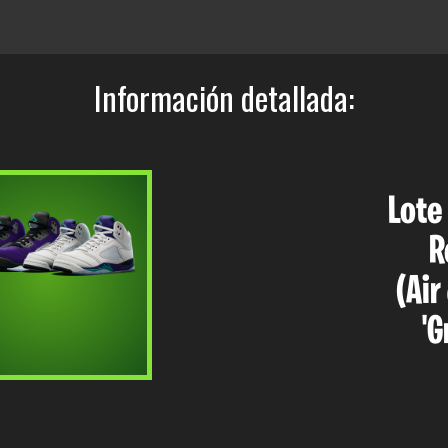
Información detallada:
Lote
R
(Air
'G