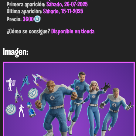
Primera aparición:
Sábado, 26-07-2025
Última aparición:
Sábado, 15-11-2025
Precio:
3600
¿Cómo se consigue?
Disponible en tienda
Imagen: