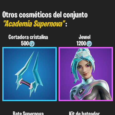
Otros cosméticos del conjunto
"Academia Supernova"
:
Cortadora cristalina
Jewel
500
1200
Bate Supernova
Kit de bateador