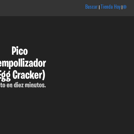
Buscar
Tienda Hoy
🌐
|
|
Pico
empollizador
Egg Cracker)
sto en diez minutos.