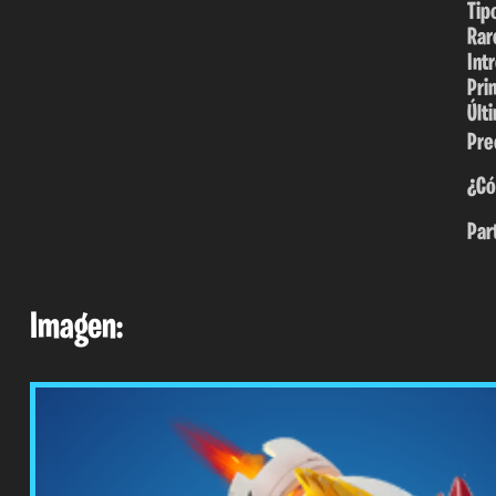
Tip
Rar
Int
Pri
Últ
Pre
¿Có
Par
Imagen: