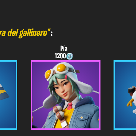
a del gallinero"
:
Pía
1200