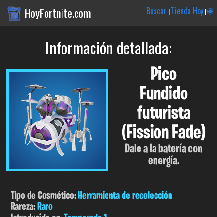
HoyFortnite.com
Buscar
Tienda Hoy
🌐
|
|
Información detallada:
Pico
Fundido
futurista
(Fission Fade)
Dale a la batería con
energía.
Tipo de Cosmético:
Herramienta de recolección
Rareza:
Raro