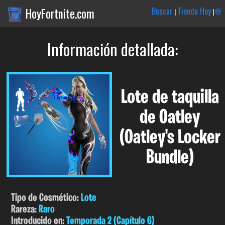
HoyFortnite.com
Buscar
Tienda Hoy
🌐
|
|
Información detallada:
Lote de taquilla
de Oatley
(Oatley's Locker
Bundle)
Tipo de Cosmético:
Lote
Rareza:
Raro
Introducido en:
Temporada 2 (Capítulo 6)