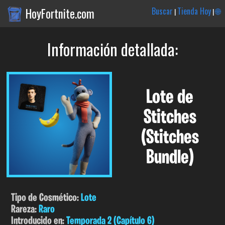
HoyFortnite.com
Buscar
Tienda Hoy
🌐
|
|
Información detallada:
Lote de
Stitches
(Stitches
Bundle)
Tipo de Cosmético:
Lote
Rareza:
Raro
Introducido en:
Temporada 2 (Capítulo 6)