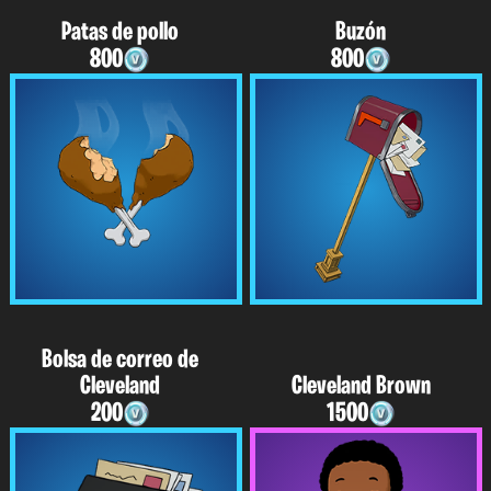
Patas de pollo
Buzón
800
800
Bolsa de correo de
Cleveland
Cleveland Brown
200
1500