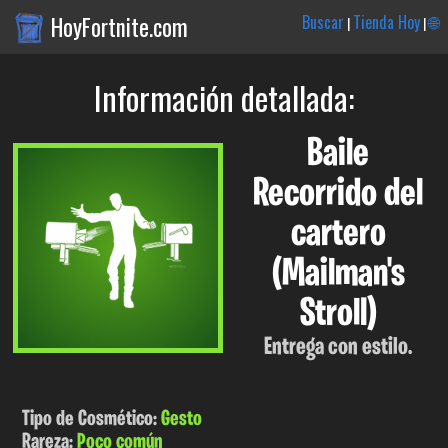
HoyFortnite.com
Buscar
Tienda Hoy
🌐
|
|
Información detallada:
Baile
Recorrido del
cartero
(Mailman's
Stroll)
Entrega con estilo.
Tipo de Cosmético:
Gesto
Rareza:
Poco común