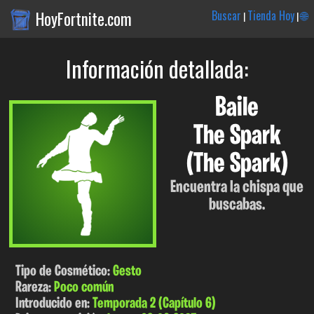
HoyFortnite.com
Buscar
Tienda Hoy
🌐
|
|
Información detallada:
Baile
The Spark
(The Spark)
Encuentra la chispa que
buscabas.
Tipo de Cosmético:
Gesto
Rareza:
Poco común
Introducido en:
Temporada 2 (Capítulo 6)