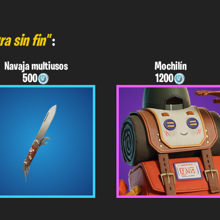
a sin fin"
:
Navaja multiusos
Mochilín
500
1200