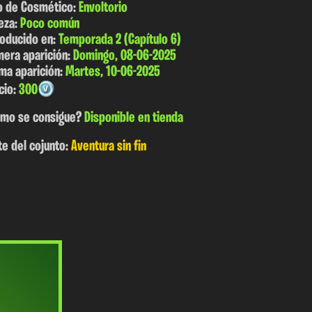
o de Cosmético:
Envoltorio
eza:
Poco común
roducido en:
Temporada 2 (Capítulo 6)
mera aparición:
Domingo, 08-06-2025
ima aparición:
Martes, 10-06-2025
cio:
300
mo se consigue?
Disponible en tienda
te del cojunto:
Aventura sin fin