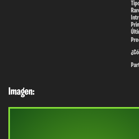
Tip
Rar
Int
Pri
Últ
Pre
¿Có
Par
Imagen: