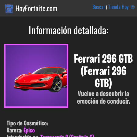
HoyFortnite.com
Buscar
Tienda Hoy
🌐
|
|
Información detallada:
Ferrari 296 GTB
(Ferrari 296
GTB)
Vuelve a descubrir la
emoción de conducir.
Tipo de Cosmético:
Rareza:
Épico