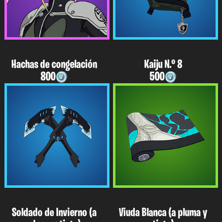
Hachas de congelación
Kaiju N.º 8
800
500
Soldado de Invierno (a
Viuda Blanca (a pluma y