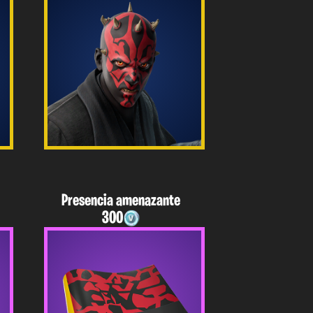
Presencia amenazante
300