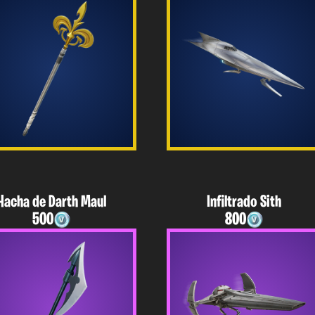
Hacha de Darth Maul
Infiltrado Sith
500
800