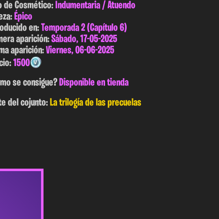
o de Cosmético:
Indumentaria / Atuendo
eza:
Épico
roducido en:
Temporada 2 (Capítulo 6)
mera aparición:
Sábado, 17-05-2025
ima aparición:
Viernes, 06-06-2025
cio:
1500
mo se consigue?
Disponible en tienda
te del cojunto:
La trilogía de las precuelas