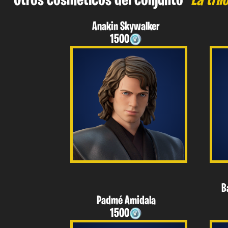
Otros cosméticos del conjunto
"La tril
Anakin Skywalker
1500
B
Padmé Amidala
1500