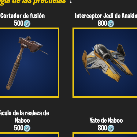
ogía de las precuelas"
:
Cortador de fusión
Interceptor Jedi de Anaki
500
800
áculo de la realeza de
Naboo
Yate de Naboo
500
800