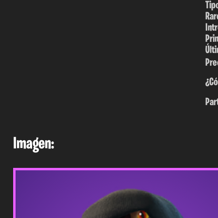
Tip
Rar
Int
Pri
Últ
Pre
¿Có
Par
Imagen: