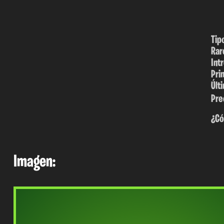
Tip
Rar
Int
Pri
Últ
Pre
¿Có
Imagen: