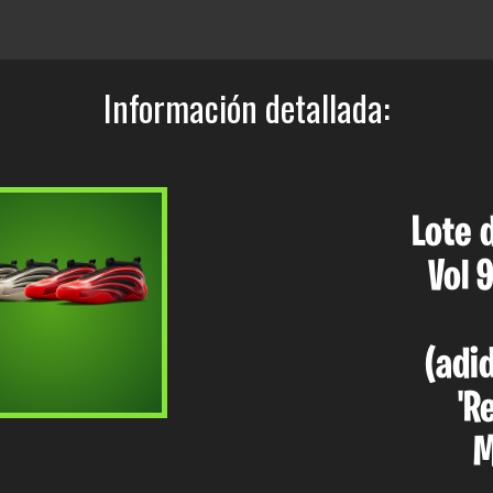
Información detallada:
Lote 
Vol 
(adi
'R
M