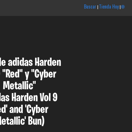
Buscar
Tienda Hoy
🌐
|
|
de adidas Harden
9 "Red" y "Cyber
Metallic"
das Harden Vol 9
ed' and 'Cyber
etallic' Bun)