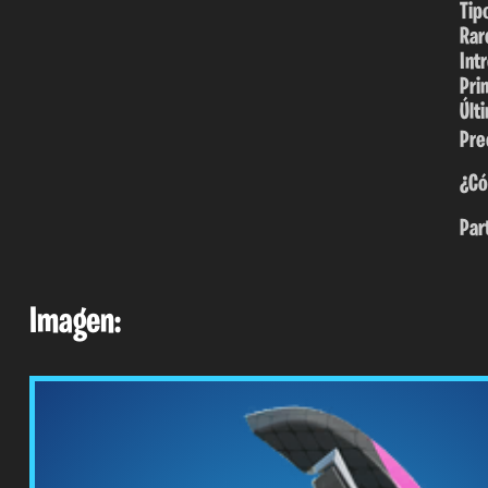
Tip
Rar
Int
Pri
Últ
Pre
¿Có
Par
Imagen: