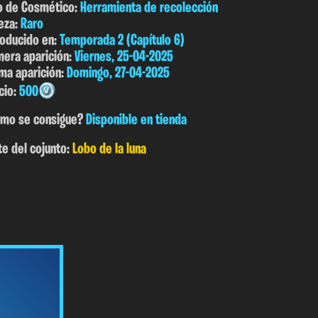
o de Cosmético:
Herramienta de recolección
eza:
Raro
roducido en:
Temporada 2 (Capítulo 6)
mera aparición:
Viernes, 25-04-2025
ima aparición:
Domingo, 27-04-2025
cio:
500
mo se consigue?
Disponible en tienda
te del cojunto:
Lobo de la luna