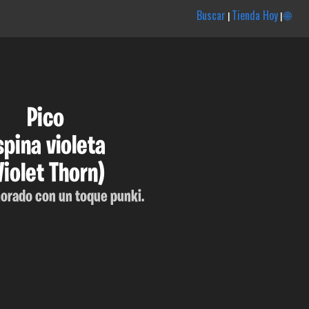
Buscar
Tienda Hoy
🌐
|
|
Pico
spina violeta
Violet Thorn)
orado con un toque punki.