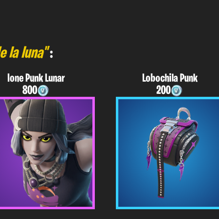
e la luna"
:
Ione Punk Lunar
Lobochila Punk
800
200