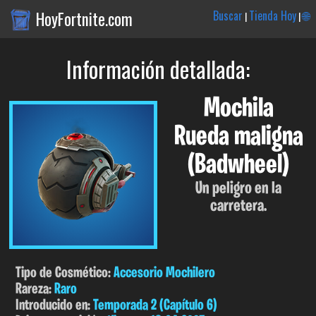
HoyFortnite.com
Buscar
Tienda Hoy
🌐
|
|
Información detallada:
Mochila
Rueda maligna
(Badwheel)
Un peligro en la
carretera.
Tipo de Cosmético:
Accesorio Mochilero
Rareza:
Raro
Introducido en:
Temporada 2 (Capítulo 6)