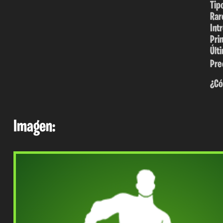
Tip
Rar
Int
Pri
Últ
Pre
¿Có
Imagen: