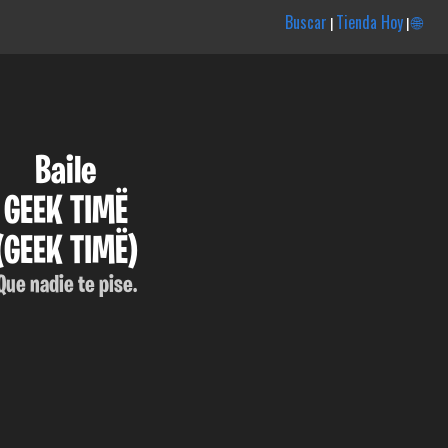
Buscar
Tienda Hoy
🌐
|
|
Baile
GEEK TIMË
(GEEK TIMË)
Que nadie te pise.